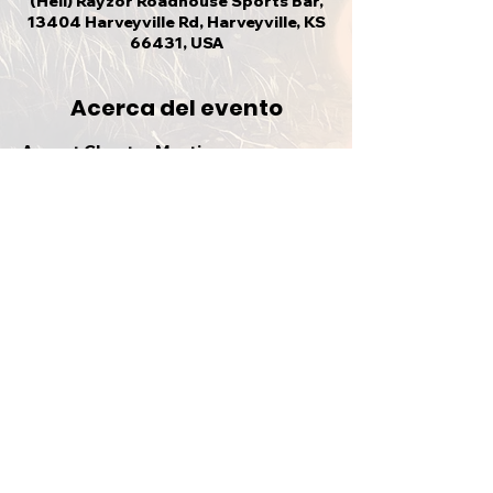
(Hell) Rayzor Roadhouse Sports Bar,
13404 Harveyville Rd, Harveyville, KS
66431, USA
Acerca del evento
August Chapter Meeting
Compartir este evento
VOLVER ARRIBA