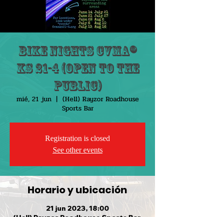
Bike Nights CVMA®
KS 21-4 (Open to the
public)
mié, 21 jun
  |  
(Hell) Rayzor Roadhouse
Sports Bar
Registration is closed
See other events
Horario y ubicación
21 jun 2023, 18:00