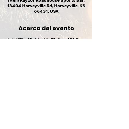
(Hell) Rayzor Roadhouse Sports Bar,
13404 Harveyville Rd, Harveyville, KS
66431, USA
Acerca del evento
Joint Bike Night with 21-4 and 21-2
Compartir este evento
VOLVER ARRIBA