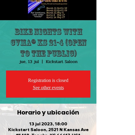
Bike Nights with
CVMA® KS 21-4 (Open
to the public)
jue, 13 jul
  |  
Kickstart Saloon
Registration is closed
See other events
Horario y ubicación
13 jul 2023, 18:00
Kickstart Saloon, 2521 N Kansas Ave