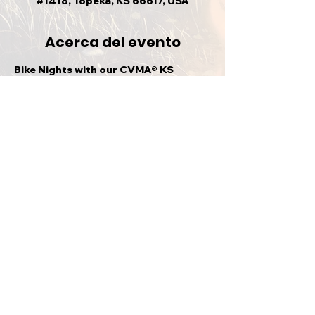
#1418, Topeka, KS 66617, USA
Acerca del evento
Bike Nights with our CVMA® KS
Compartir este evento
VOLVER ARRIBA
CVMA KS 21-4