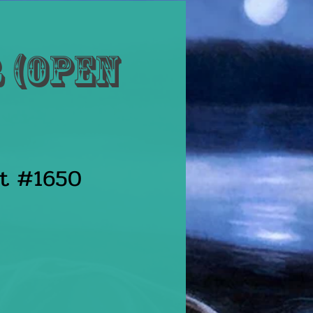
 (Open
st #1650