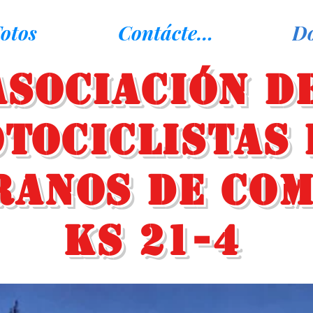
otos
Contáctenos
D
Asociación d
tociclistas 
ranos de Co
KS 21-4