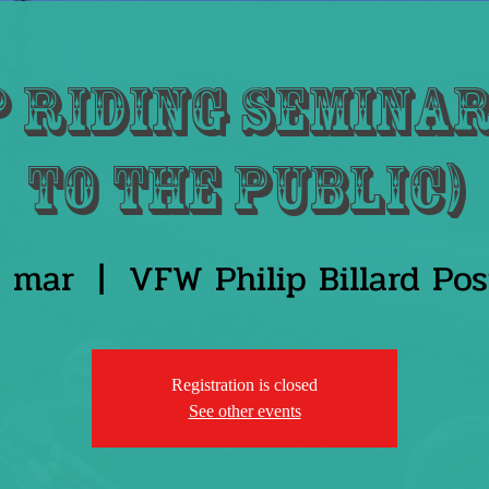
 Riding Seminar
to the Public)
4 mar
  |  
VFW Philip Billard Po
Registration is closed
See other events