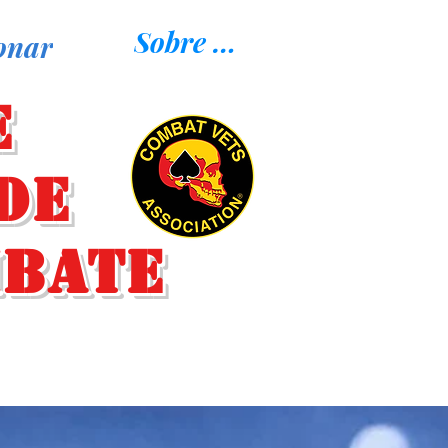
Sobre nosotros
onar
e
de
mbate